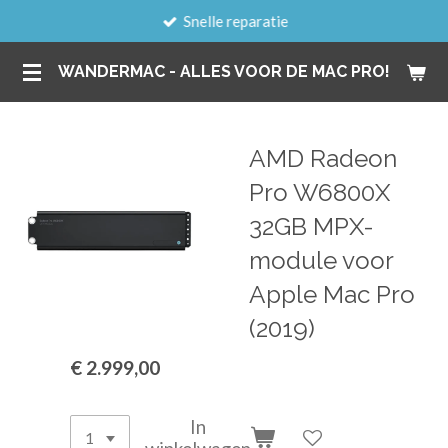
Snelle reparatie
Ga
direct
WANDERMAC - ALLES VOOR DE MAC PRO!
naar
de
hoofdinhoud
AMD Radeon
Pro W6800X
32GB MPX-
module voor
Apple Mac Pro
(2019)
€ 2.999,00
In