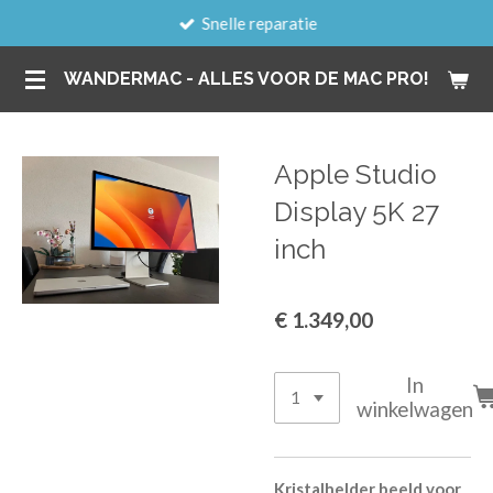
Snelle reparatie
Ga
direct
WANDERMAC - ALLES VOOR DE MAC PRO!
naar
de
hoofdinhoud
Apple Studio
Display 5K 27
inch
€ 1.349,00
In
winkelwagen
Kristalhelder beeld voor