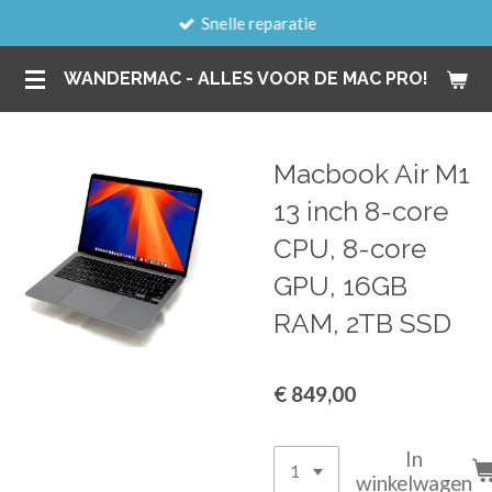
Snelle reparatie
Ga
direct
WANDERMAC - ALLES VOOR DE MAC PRO!
naar
de
hoofdinhoud
Macbook Air M1
13 inch 8-core
CPU, 8-core
GPU, 16GB
RAM, 2TB SSD
€ 849,00
In
winkelwagen