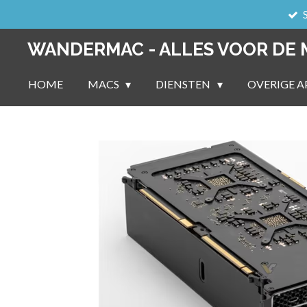
Ga
direct
WANDERMAC - ALLES VOOR DE 
naar
de
HOME
MACS
DIENSTEN
OVERIGE A
hoofdinhoud