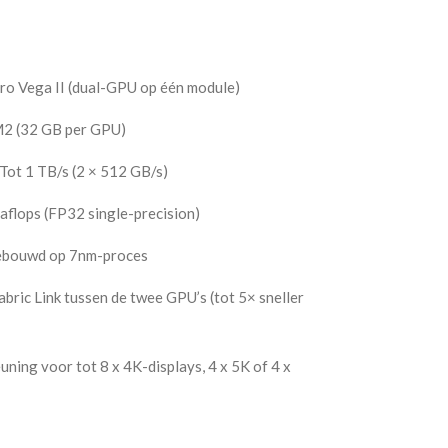
o Vega II (dual-GPU op één module)
 (32 GB per GPU)
Tot 1 TB/s (2 × 512 GB/s)
aflops (FP32 single-precision)
ebouwd op 7nm-proces
abric Link tussen de twee GPU’s (tot 5× sneller
ning voor tot 8 x 4K-displays, 4 x 5K of 4 x