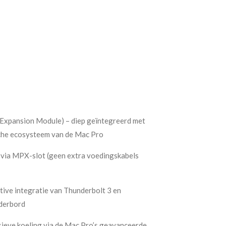
xpansion Module) – diep geïntegreerd met
sche ecosysteem van de Mac Pro
via MPX-slot (geen extra voedingskabels
ive integratie van Thunderbolt 3 en
derbord
ieve koeling via de Mac Pro’s geavanceerde