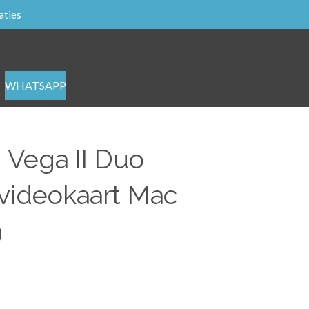
aties
WHATSAPP
Vega II Duo
ideokaart Mac
9