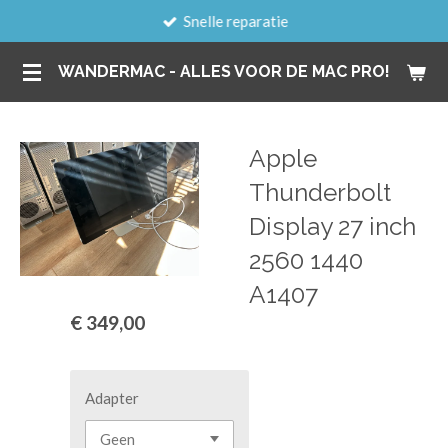
Snelle reparatie
Ga
direct
WANDERMAC - ALLES VOOR DE MAC PRO!
naar
de
hoofdinhoud
Apple
Thunderbolt
Display 27 inch
2560 1440
A1407
€ 349,00
Adapter