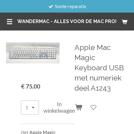
Snelle reparatie
Ga
direct
WANDERMAC - ALLES VOOR DE MAC PRO!
naar
de
hoofdinhoud
Apple Mac
Magic
Keyboard USB
met numeriek
€ 75,00
deel A1243
In
winkelwagen
Het
Apple Magic