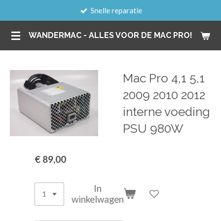
Snelle reparatie
Ga
direct
WANDERMAC - ALLES VOOR DE MAC PRO!
naar
de
hoofdinhoud
Mac Pro 4,1 5,1
2009 2010 2012
interne voeding
PSU 980W
€ 89,00
In
winkelwagen