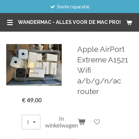
Snelle reparatie
Ga
direct
WANDERMAC - ALLES VOOR DE MAC PRO!
naar
de
hoofdinhoud
Apple AirPort
Extreme A1521
Wifi
a/b/g/n/ac
router
€ 49,00
In
winkelwagen