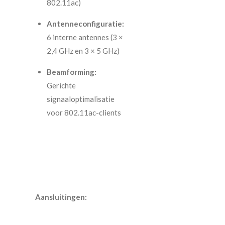
802.11ac)
Antenneconfiguratie:
6 interne antennes (3 ×
2,4 GHz en 3 × 5 GHz)
Beamforming:
Gerichte
signaaloptimalisatie
voor 802.11ac-clients
Aansluitingen: