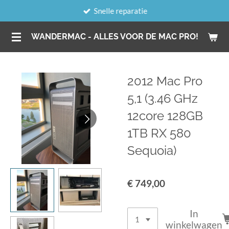
Snelle reparatie
Ga
direct
WANDERMAC - ALLES VOOR DE MAC PRO!
naar
de
hoofdinhoud
2012 Mac Pro
5,1 (3.46 GHz
12core 128GB
1TB RX 580
Sequoia)
€ 749,00
In
winkelwagen